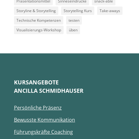
Präsentationsmittel
Sinneseindrücke
snack-able
Storyline & Storytelling
Storytelling Kurs
Take-aways
Technische Kompetenzen
testen
Visualisierungs-Workshop
üben
KURSANGEBOTE
ANCILLA SCHMIDHAUSER
Persönliche Präsenz
Bewusste Kommunikation
Führungskräfte Coaching