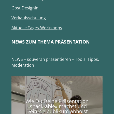
Gost Designin
Verkaufsschulung
Aktuelle Tages-Workshops
NEWS ZUM THEMA PRÄSENTATION
NEWS – souverän präsentieren – Tools, Tipps,
Moderation
Wie Du Deine Präsentation
«snack-able» machst und
Dein Zielpublikum abholst